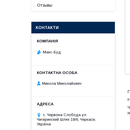
Отзывы
КОНТАКТИ
Макс-Буд
Микола Миколайович
П
Н
Ч
н
с. Червона Слобода ул.
Чигиринский Шлях 18/6, Черкаси,
Україна