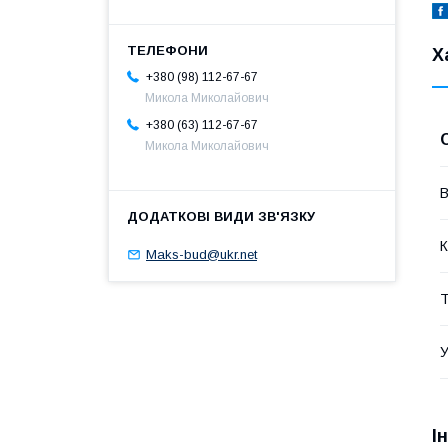
Х
+380 (98) 112-67-67
Микола Миколайович
+380 (63) 112-67-67
Микола Миколайович
В
К
Maks-bud@ukr.net
Т
У
І