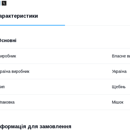
арактеристики
Основні
иробник
Власне в
раїна виробник
Україна
ип
Щебінь
паковка
Мішок
нформація для замовлення