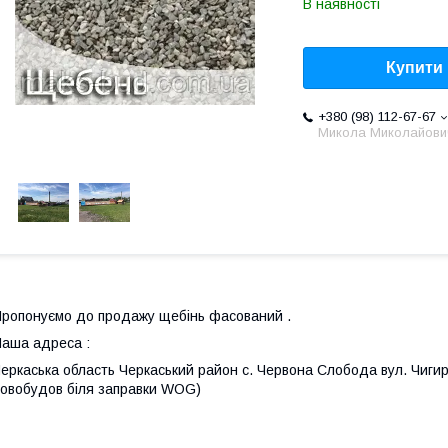
В наявності
Купити
+380 (98) 112-67-67
Микола Миколайови
ропонуємо до продажу щебінь фасований .
аша адреса :
еркаська область Черкаський район с. Червона Слобода вул. Чиги
овобудов біля заправки WOG)