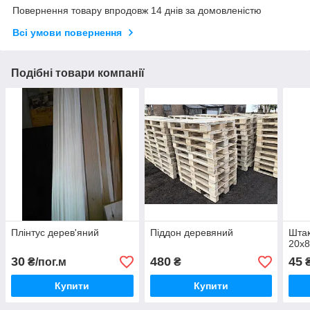
Повернення товару впродовж 14 днів за домовленістю
Всі умови повернення
Подібні товари компанії
Плінтус дерев'яний
Піддон деревяний
Штак
20х
30
480
45
₴/пог.м
₴
Купити
Купити