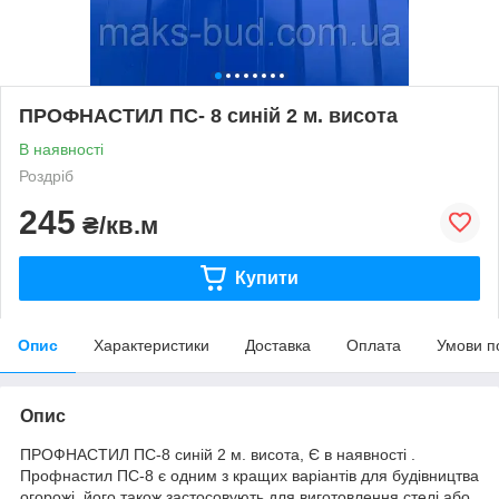
ПРОФНАСТИЛ ПС- 8 синій 2 м. висота
В наявності
Роздріб
245
₴/кв.м
Купити
Опис
Характеристики
Доставка
Оплата
Умови п
Опис
ПРОФНАСТИЛ ПС-8 синій 2 м. висота, Є в наявності .
Профнастил ПС-8 є одним з кращих варіантів для будівництва
огорожі, його також застосовують для виготовлення стелі або